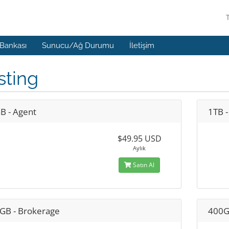
 Bankası
Sunucu/Ağ Durumu
İletişim
sting
B - Agent
1TB -
$49.95 USD
Aylık
Satın Al
GB - Brokerage
400G