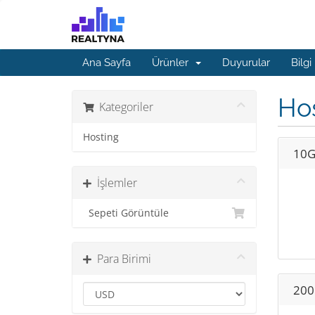
Ana Sayfa
Ürünler
Duyurular
Bilgi
Ho
Kategoriler
Hosting
10G
İşlemler
Sepeti Görüntüle
Para Birimi
200