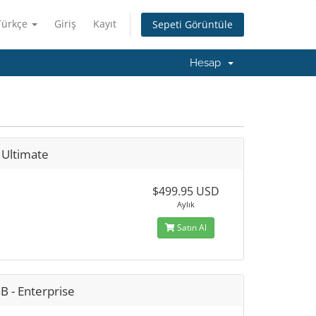
Türkçe
Giriş
Kayıt
Sepeti Görüntüle
Hesap
 Ultimate
$499.95 USD
Aylık
Satın Al
B - Enterprise