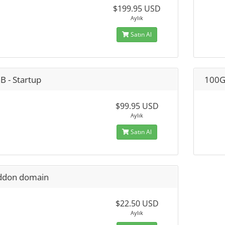
$199.95 USD
Aylık
Satın Al
B - Startup
100G
$99.95 USD
Aylık
Satın Al
ddon domain
$22.50 USD
Aylık