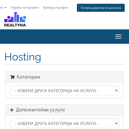
an
Најава на профил
Креирај профил
Потрошувачка кошничка
Toggl
navig
Hosting
Категории
Дополнителни услуги