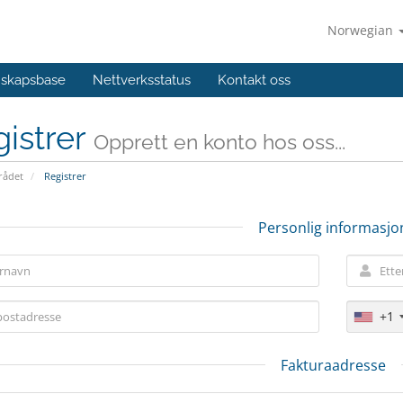
Norwegian
skapsbase
Nettverksstatus
Kontakt oss
istrer
Opprett en konto hos oss...
ådet
Registrer
Personlig informasjo
+1
Fakturaadresse