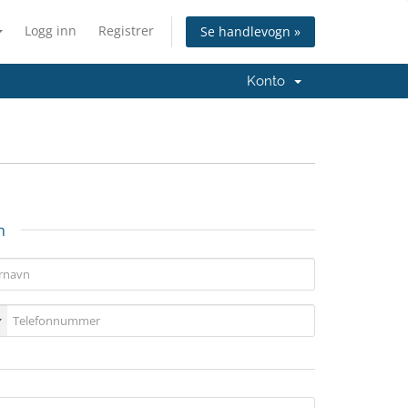
Logg inn
Registrer
Se handlevogn »
Konto
n