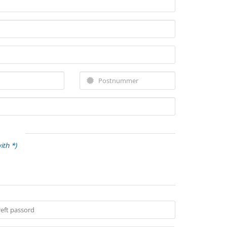
ith *)