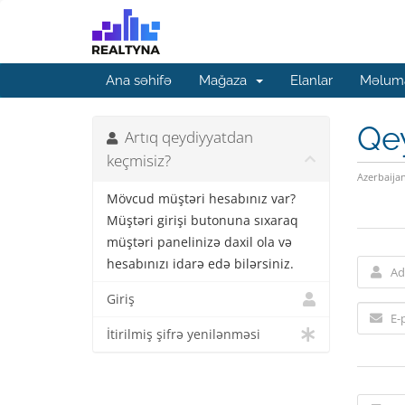
Ana səhifə
Mağaza
Elanlar
Məluma
Qe
Artıq qeydiyyatdan
keçmisiz?
Azerbaija
Mövcud müştəri hesabınız var?
Müştəri girişi butonuna sıxaraq
müştəri panelinizə daxil ola və
hesabınızı idarə edə bilərsiniz.
Giriş
İtirilmiş şifrə yenilənməsi