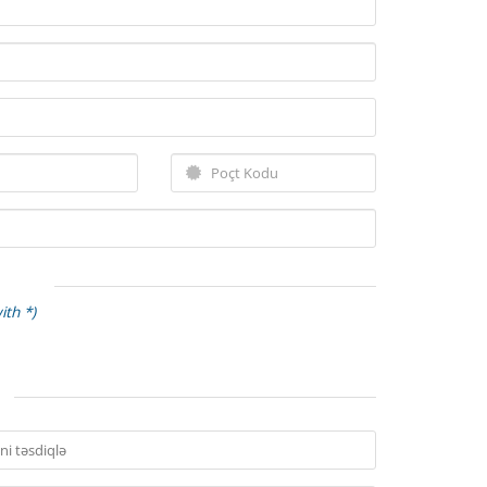
ith *)