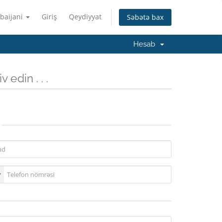
baijani
Giriş
Qeydiyyat
Səbətə bax
Hesab
 edin . . .