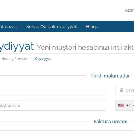
Azer
t bazası
Server/Şəbəkə vəziyyəti
Əlaqə
ydiyyat
Yeni müştəri hesabınızı indi aktiv
n Hosting Provider
Qeydiyyat
Fərdi məlumatlar
+1
Faktura ünvanı