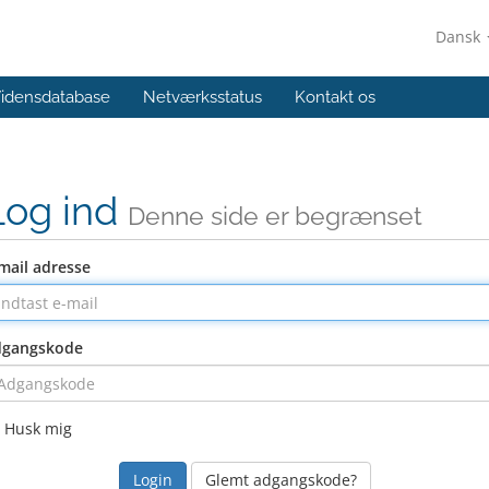
Dansk
idensdatabase
Netværksstatus
Kontakt os
Log ind
Denne side er begrænset
mail adresse
dgangskode
Husk mig
Glemt adgangskode?