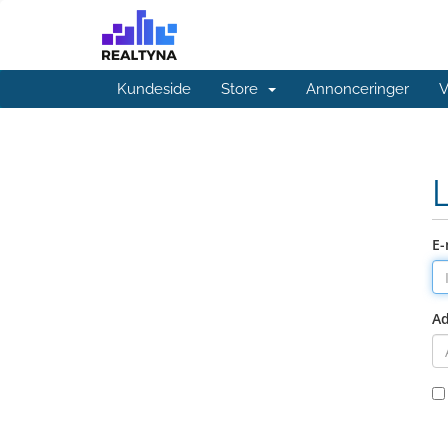
Kundeside
Store
Annonceringer
V
E-
A