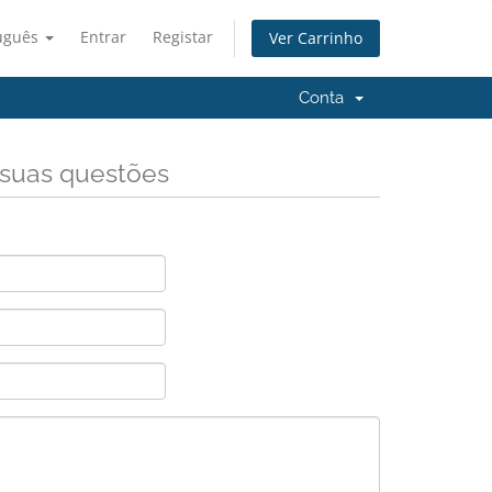
uguês
Entrar
Registar
Ver Carrinho
Conta
 suas questões