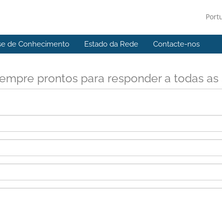
Port
se de Conhecimento
Estado da Rede
Contacte-nos
empre prontos para responder a todas as