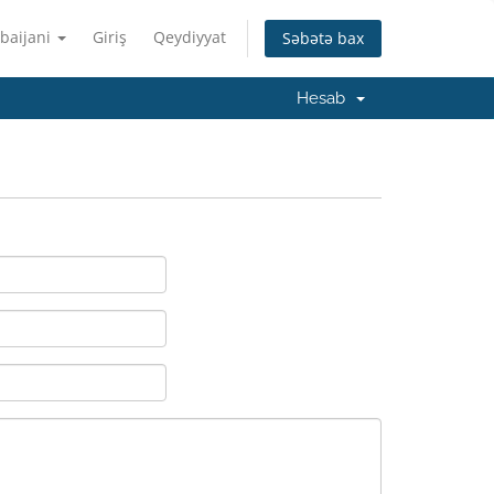
baijani
Giriş
Qeydiyyat
Səbətə bax
Hesab