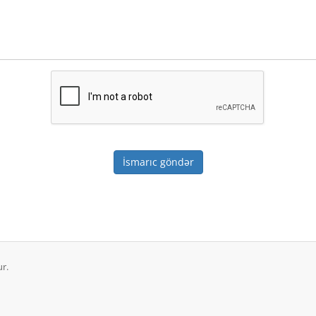
İsmarıc göndər
r.