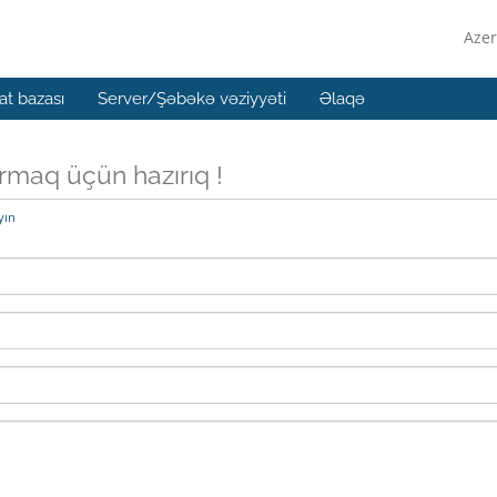
Azer
t bazası
Server/Şəbəkə vəziyyəti
Əlaqə
ırmaq üçün hazırıq !
yın