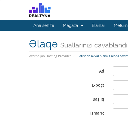
Ana səhifə
Mağaza
Elanlar
Məluma
Əlaqə
Suallarınızı cavabland
Azerbaijan Hosting Provider
Satışdan əvvəl bizimlə əlaqə saxla
Ad
E-poçt
Başlıq
İsmarıc